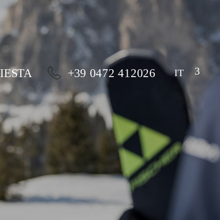
IESTA
+39 0472 412026
IT
DE
EN