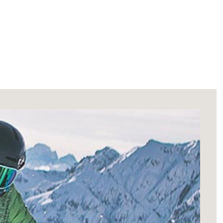
di casa di Bressanone, che con i suoi
 a stupendi paesaggi, anche a più lunga
’Alto Adige, la Trametsch, di ben 9 km.
rdo si estende dalle imponenti vette
no alla catena principale delle Alpi a
n questi comprensori sciistici non sarai
 alpino: nelle due aree nominate, ma anche
 e di Luson e in Val di Funes, potrai
freestyle, slittino, slittino notturno, sci
e, trovando così una ricca varietà di
iranno la tua vacanza sulla neve.