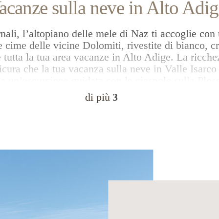
acanze sulla neve in Alto Adig
nali, l’altopiano delle mele di Naz ti accoglie con 
cime delle vicine Dolomiti, rivestite di bianco, 
tutta la tua area vacanze in Alto Adige. La ricchez
sicura che la tua vacanza sulla neve in Valle Isarco 
a un’escursione guidata con le ciaspole sulla Plose
olomiti. Durante le tue uscite, ti attenderanno scen
di più
3
 alpini ricoperti di neve. Un’incredibile dose di ad
ai sulla pista da slittino più lunga dell’Alto Adige
Plose-Bressanone, che si snoda per ben 15 chilometri
e un po’ di tempo in città, la medievale Bressanone 
 come il Duomo di Bressanone e il chiostro annes
fascinanti come il pittoresco Stufels o il quartiere
distingue per la sua posizione panoramica: l’intera
 proprio gioiello dell’Alto Adige per gli appassiona