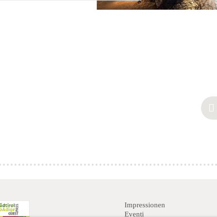
ma di eventi, che comprende
sseggiate in carrozza e altre
ende la visita al mercatino di
none un’esperienza davvero
i sono anche i mercatini di
ipiteno (30 km). Un po’ più
Anich, ma ancora facilmente
 il tradizionale mercatino di
 km), il più grande d’Italia.
Impressionen
Eventi