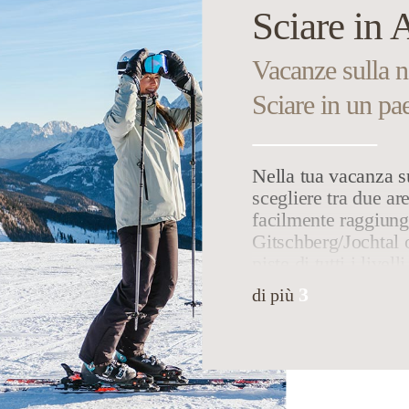
Sciare in 
Vacanze sulla 
Sciare in un pa
Nella tua vacanza s
scegliere tra due are
facilmente raggiung
Gitschberg/Jochtal o
piste di tutti i livell
che per sciatori esp
3
di più
affidati con tranquil
impareranno a scende
sci, altamente quali
adulti, che potranno
grandioso panorama 