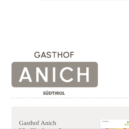
Isarco. Il program
concerti, mostre, pa
stupende attività, r
Natale di Bressa
memorabile. Molto bell
Brunico (31 km) e V
lontano dall’Albergo 
raggiungibile, c’è
Natale di Bolzano (51
Gasthof Anich