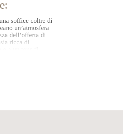
e:
una soffice coltre di
creano un’atmosfera
za dell’offerta di
sia ricca di
 o a un tour di
ari invernali da
renalina e
: la “Rudi Run”
 fino a valle. Se hai
offre splendidi
so. Non mancano
 residenziale di
 città di Bressanone
ti di architettura.