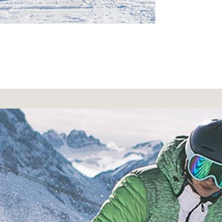
Plose, la montagna 
2.500 m offre, oltre
discesa a valle dell
Dalla cima, lo sgua
dolomitiche a sud fi
nord. Ovviamente, i
limitato al solo sci
all’Alpe di Rodengo
praticare snowboard, 
di fondo e ciaspolat
attività che arricch