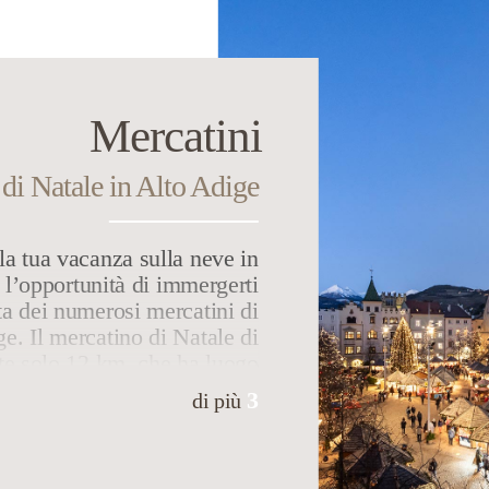
Mercatini
di Natale in Alto Adige
 la tua vacanza sulla neve in
i l’opportunità di immergerti
ta dei numerosi mercatini di
e. Il mercatino di Natale di
te solo 12 km, che ha luogo
o, è uno dei più belli della
3
di più
lle bancarelle graziosamente
tti d’artigianato tradizionale
libatezze tipiche della Valle