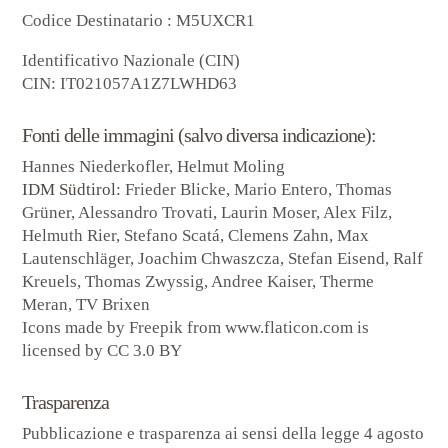
Codice Destinatario
: M5UXCR1
Identificativo Nazionale
(CIN)
CIN: IT021057A1Z7LWHD63
Fonti delle immagini (salvo diversa indicazione):
Hannes Niederkofler, Helmut Moling
IDM Südtirol:
Frieder Blicke, Mario Entero, Thomas
Grüner, Alessandro Trovati, Laurin Moser, Alex Filz,
Helmuth Rier, Stefano Scatá, Clemens Zahn, Max
Lautenschläger, Joachim Chwaszcza, Stefan Eisend, Ralf
Kreuels, Thomas Zwyssig, Andree Kaiser, Therme
Meran, TV Brixen
Icons made by
Freepik
from
www.flaticon.com
is
licensed by
CC 3.0 BY
Trasparenza
Pubblicazione e trasparenza ai sensi della legge 4 agosto