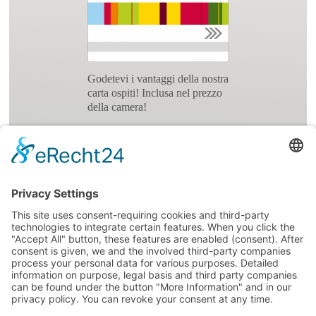
Godetevi i vantaggi della nostra
carta ospiti! Inclusa nel prezzo
della camera!
Per qualsiasi domanda riguardo
alla carta, non esitate a
contattarci
.
Impressionen
Eventi
Recensioni
Offerte
Il Meteo
powered by