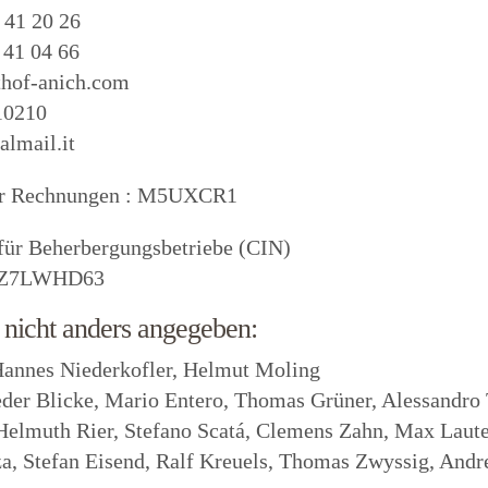
2 41 20 26
 41 04 66
hof-anich.com
10210
almail.it
ür Rechnungen : M5UXCR1
für Beherbergungsbetriebe (CIN)
1Z7LWHD63
s nicht anders angegeben:
annes Niederkofler, Helmut Moling
der Blicke, Mario Entero, Thomas Grüner, Alessandro 
 Helmuth Rier, Stefano Scatá, Clemens Zahn, Max Laute
, Stefan Eisend, Ralf Kreuels, Thomas Zwyssig, Andr