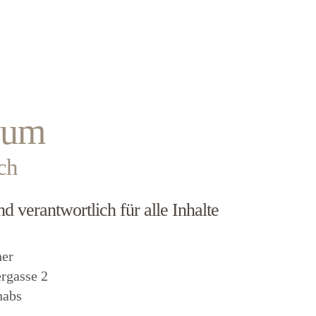
sum
ch
d verantwortlich für alle Inhalte
er
rgasse 2
habs