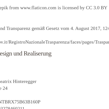
epik
from
www.flaticon.com
is licensed by
CC 3.0 BY
und Transparenz gemäß Gesetz vom 4. August 2017, 124 
ov.it/RegistroNazionaleTrasparenza/faces/pages/Traspa
sign und Realiserung
eatrix Hinteregger
e 24
HNTBRX75B63B160P
3278460211