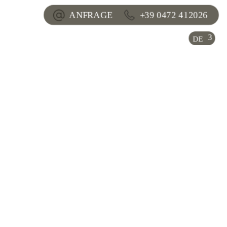
ANFRAGE
+39 0472 412026
DE
IT
EN