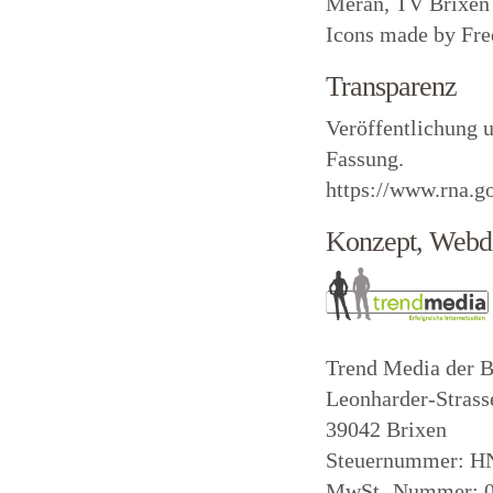
Meran, TV Brixen
Icons made by
Fre
Transparenz
Veröffentlichung 
Fassung.
https://www.rna.g
Konzept, Webde
Trend Media der B
Leonharder-Strass
39042 Brixen
Steuernummer: 
MwSt.-Nummer: 0