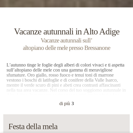
Vacanze autunnali in Alto Adige
Vacanze autunnali sull’
altopiano delle mele presso Bressanone
L’autunno tinge le foglie degli alberi di colori vivaci e ti aspetta
sull’altopiano delle mele con una gamma di meravigliose
sfumature. Oro giallo, rosso fuoco e tenui toni di marrone
vestono i boschi di latifoglie e di conifere della Valle Isarco,
mentre il verde scuro di pini e abeti crea contrasti affascinanti
nella tua area vacanze. Nel corso del tuo soggiorno autunnale in
Alto Adige, le temperature rimangono miti, invitandoti a fare
escursioni e tour in bici nelle Dolomiti, in Valle Isarco e
di più
3
nell’area di Gitschberg/Jochtal. La vendemmia è iniziata ed i
rami degli alberi da frutto si piegano sotto il peso dei frutti
maturi. Con l’imminente Festa delle Mele, Naz/Sciaves si
preparano ad accogliere il secondo grande evento dell’anno.
Festa della mela