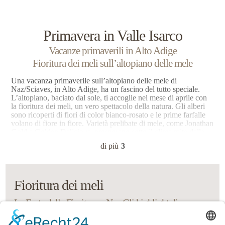
Primavera in Valle Isarco
Vacanze primaverili in Alto Adige
Fioritura dei meli sull’altopiano delle mele
Una vacanza primaverile sull’altopiano delle mele di
Naz/Sciaves, in Alto Adige, ha un fascino del tutto speciale.
L’altopiano, baciato dal sole, ti accoglie nel mese di aprile con
la fioritura dei meli, un vero spettacolo della natura. Gli alberi
sono ricoperti di fiori di color bianco-rosato e le prime farfalle
volano di fiore in fiore. Varietà prelibate di mele, come Jonathan
Gold e Golden Delicious, prosperano sotto il clima mite della
Valle Isarco. Le maestose cime delle Dolomiti, ancora coronate
di più
3
di neve, creano uno stupendo contrasto con il cielo azzurro di
primavera. A Naz, nel mese di aprile, fervono già i preparativi
per la Festa della Fioritura, un evento atteso con entusiasmo.
Fioritura dei meli
La Festa della Fioritura a Naz Gli highlight di una
vacanza primaverile in Alto Adige